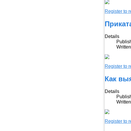
Register to r
Прикат
Details
Publis
Writte
Register to r
Как вы
Details
Publis
Writte
Register to r