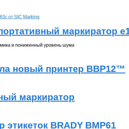
ортативный маркиратор e1-
номика и пониженный уровень шума
ила новый принтер BBP12™
ный маркиратор
р этикеток BRADY BMP61