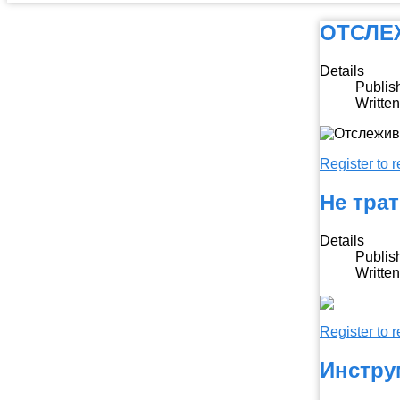
ОТСЛЕ
Details
Publis
Writte
Register to r
Не тра
Details
Publis
Writte
Register to r
Инстру