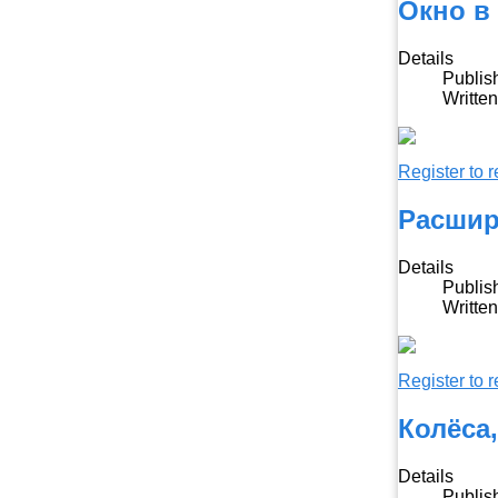
Окно в
Details
Publis
Writte
Register to r
Расшир
Details
Publis
Writte
Register to r
Колёса,
Details
Publis