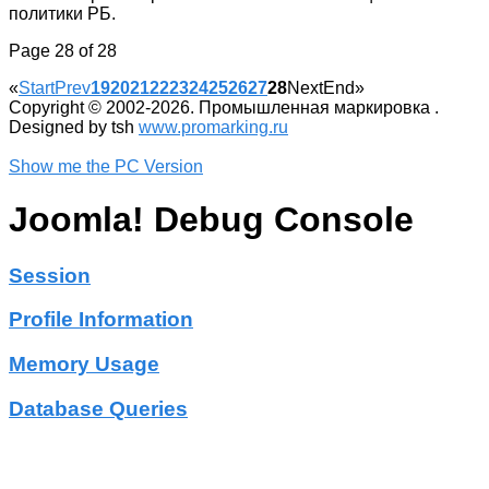
политики РБ.
Page 28 of 28
«
Start
Prev
19
20
21
22
23
24
25
26
27
28
Next
End
»
Copyright © 2002-2026. Промышленная маркировка .
Designed by tsh
www.promarking.ru
Show me the PC Version
Joomla! Debug Console
Session
Profile Information
Memory Usage
Database Queries