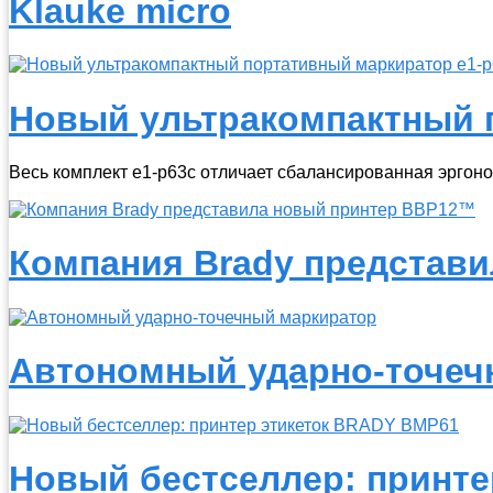
Klauke micro
Новый ультракомпактный п
Весь комплект e1-p63c отличает сбалансированная эрго
Компания Brady представ
Автономный ударно-точеч
Новый бестселлер: принте