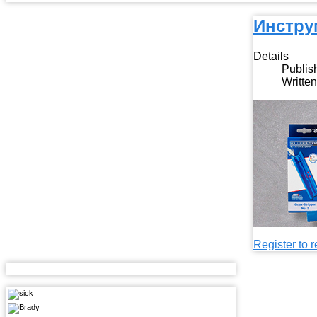
Инстру
Details
Publis
Writte
Register to r