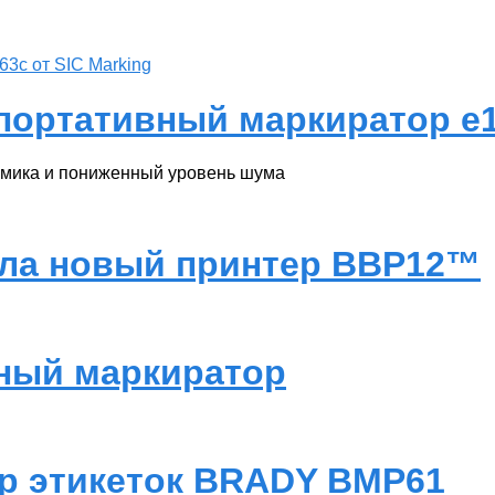
ортативный маркиратор e1-
номика и пониженный уровень шума
ила новый принтер BBP12™
ный маркиратор
р этикеток BRADY BMP61